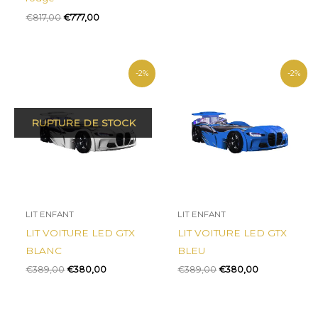
€
817,00
€
777,00
Le
Le
Le
Le
-2%
-2%
prix
prix
prix
prix
initial
actuel
initial
actuel
était :
est :
était :
est :
€389,00.
€380,00.
€389,00.
€380,00.
LIT ENFANT
LIT ENFANT
LIT VOITURE LED GTX
LIT VOITURE LED GTX
BLANC
BLEU
€
389,00
€
380,00
€
389,00
€
380,00