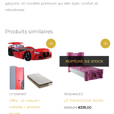
garçons. Un modèle premium qui allie style, confort et
robustesse.
Produits similaires
Le
Le
Le
Le
-5%
-9%
prix
prix
prix
prix
initial
actuel
initial
actuel
était :
est :
était :
est :
€817,00.
€777,00.
€395,00.
€359,00.
LIT ENFANT
TENDANCES
Offre : Lit voiture +
LIT PRINCESSE ROSE
matelas + armoire
€
395,00
€
359,00
rouge