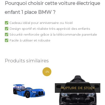
Pourquoi choisir cette voiture électrique
enfant 1 place BMW ?
Cadeau idéal pour anniversaire ou Noël
Design sportif et réaliste très apprécié des enfants
Sécurité renforcée grâce à la télécommande parentale
Facile à utiliser et robuste
Produits similaires
Le
Le
-2%
prix
prix
initial
actuel
était :
est :
€389,00.
€380,00.