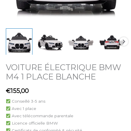
VOITURE ÉLECTRIQUE BMW
quantité
de
M4 1 PLACE BLANCHE
VOITURE
ÉLECTRIQUE
€
155,00
BMW
Conseillé 3-5 ans
M4
Avec 1 place
1
Avec télécommande parentale
PLACE
Licence officielle BMW
BLANCHE
Certificats de conformité & sécurité