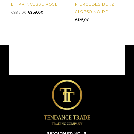
LIT PRINCESSE ROSE
MERCEDES BENZ
CLS 350 NOIRE
€
395,00
€
359,00
€
125,00
REJOIGNEZ-NOUS !