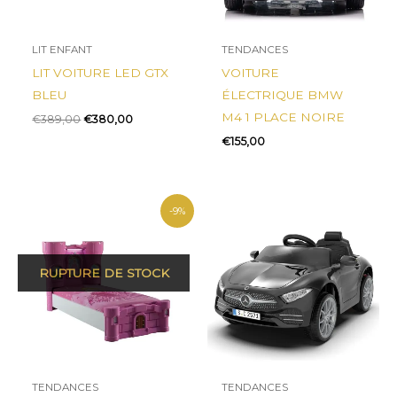
LIT ENFANT
TENDANCES
LIT VOITURE LED GTX
VOITURE
BLEU
ÉLECTRIQUE BMW
M4 1 PLACE NOIRE
€
389,00
€
380,00
€
155,00
Le
Le
-9%
prix
prix
initial
actuel
était :
est :
€395,00.
€359,00.
TENDANCES
TENDANCES