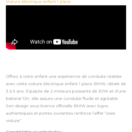
Voiture électrique enfant 1 place
Offrez à votre enfant une expérience de conduite réaliste
avec cette voiture électrique enfant 1 place BMW, idéale de
3 à 5 ans. Équipée de 2 moteurs puissants de 30W et d’une
batterie 12V, elle assure une conduite fluide et agréable.
Son design sous licence officielle BMW avec logos
authentiques et portes ouvrantes renforce l’effet “vraie
voiture”.