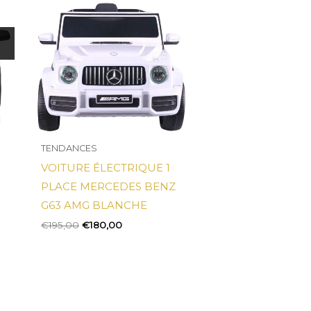
était :
est :
€195,00.
€180,00.
TENDANCES
VOITURE ÉLECTRIQUE 1
PLACE MERCEDES BENZ
G63 AMG BLANCHE
€
195,00
€
180,00