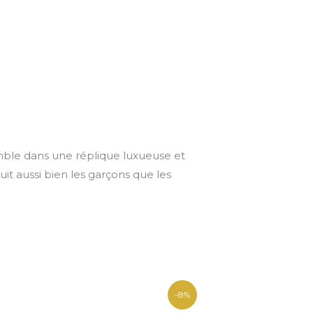
mble dans une réplique luxueuse et
t aussi bien les garçons que les
Le
Le
-8%
prix
prix
initial
actuel