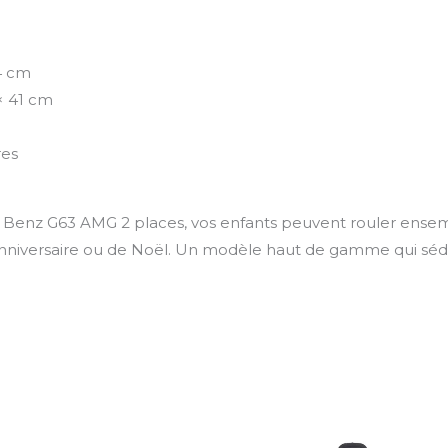
4 cm
× 41 cm
res
s Benz G63 AMG 2 places, vos enfants peuvent rouler ense
nniversaire ou de Noël. Un modèle haut de gamme qui sédui