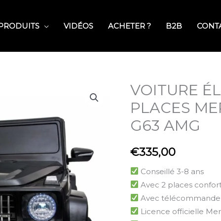
PRODUITS
VIDÉOS
ACHETER ?
B2B
CONT
VOITURE É
quantité
de
PLACES ME
VOITURE
G63 AMG
ÉLECTRIQUE
2
€
335,00
PLACES
MERCEDES
Conseillé 3-8 ans
BENZ
Avec 2 places confor
G63
Avec télécommande 
AMG
Licence officielle M