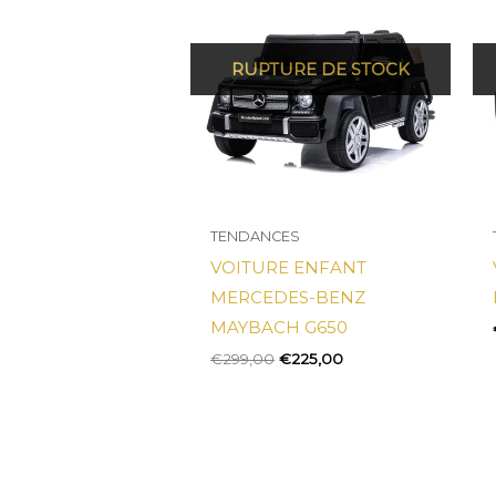
était :
est :
€299,00.
€225,00.
TENDANCES
VOITURE ENFANT
MERCEDES-BENZ
MAYBACH G650
€
299,00
€
225,00