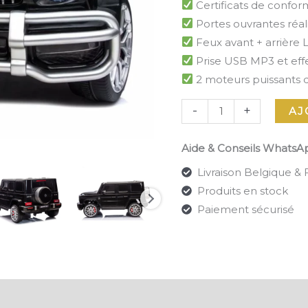
Certificats de conform
Portes ouvrantes réal
Feux avant + arrière
Prise USB MP3 et eff
2 moteurs puissants 
-
+
AJ
Aide & Conseils WhatsA
Livraison Belgique &
Produits en stock
Paiement sécurisé