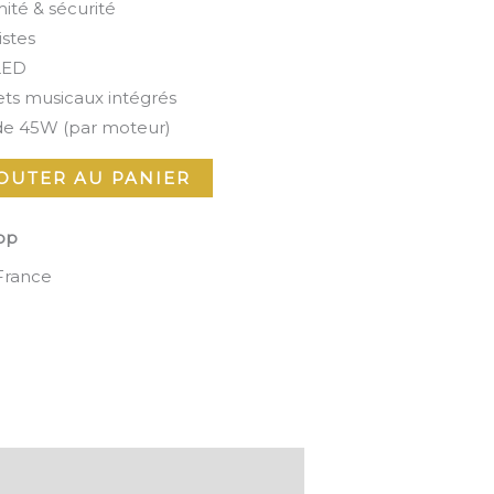
ité & sécurité
istes
 LED
ets musicaux intégrés
de 45W (par moteur)
OUTER AU PANIER
pp
 France